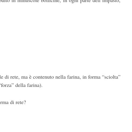
uito in minuscole bollicine, in ogni parte dell’impasto,
e di rete, ma è contenuto nella farina, in forma “sciolta”
forza” della farina).
orma di rete?