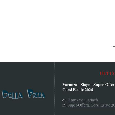
ULTI
Vacanza - Stage - Super-Offer
Corsi Estate 2024
di:
È arrivato il grinch
in:
Super-Offerta Corsi Estate 2