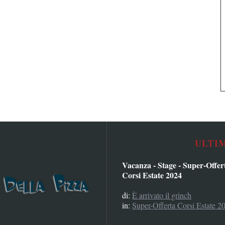
ULTI
Vacanza - Stage - Super-Offer
Corsi Estate 2024
di:
È arrivato il grinch
in:
Super-Offerta Corsi Estate 2