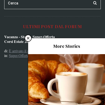
ULTIMI POST DAL FORUM
Vacanza - Stage - Super-Offerta
Corsi Estate 2024
More Stories
di:
È arrivato il grinch
in:
Super-Offerta Corsi Estate 2024