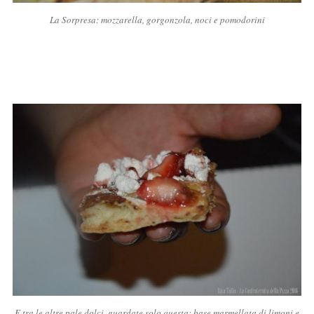
La Sorpresa: mozzarella, gorgonzola, noci e pomodorini
E tra le altre pale dolci, guardate solo questa: base marmellata di limoni e