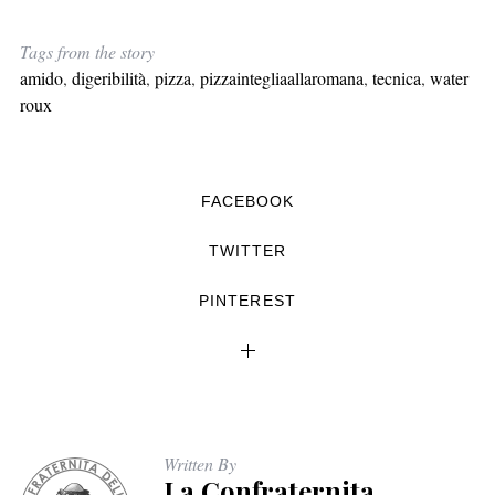
Tags from the story
amido
,
digeribilità
,
pizza
,
pizzaintegliaallaromana
,
tecnica
,
water
roux
FACEBOOK
TWITTER
PINTEREST
Written By
La Confraternita