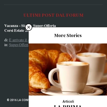
ULTIMI POST DAL FORUM
Vacanza - Stage - Super-Offerta
Corsi Estate 2024
More Stories
di:
È arrivato il grinch
in:
Super-Offerta Corsi Estate 2024
© 2016 LA CONFRATERNITA DELLA PIZZA - DESIGN:
STUDIO GRAFICO
Articoli
ILGUFO
BLU