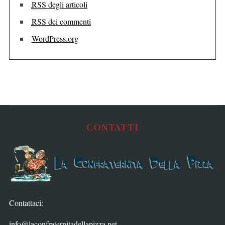
RSS
degli articoli
RSS
dei commenti
WordPress.org
CONTATTI
Contattaci:
info@laconfraternitadellapizza.net