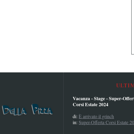
ULTI
Vacanza - Stage - Super-Offer
Corsi Estate 2024
di:
È arrivato il grinch
in:
Super-Offerta Corsi Estate 2