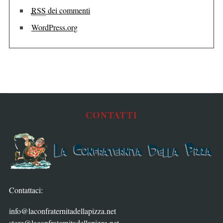
RSS
dei commenti
WordPress.org
CONTATTI
Contattaci:
info@laconfraternitadellapizza.net
store@laconfraternitadellapizza.net