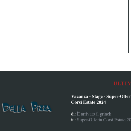
ULTI
Vacanza - Stage - Super-Offer
Corsi Estate 2024
di:
È arrivato il grinch
in:
Super-Offerta Corsi Estate 2