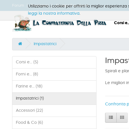
Forum
Ricettario
Gruppo Facebook
Utilizziamo i cookie per offrirti la miglior esperienz
leggi la nostra informativa
.
Corsi e..
Impastatrici
Impast
Corsi e... (5)
Spirali e pla
Forni e... (8)
Le migliori i
Farine e... (18)
Impastatrici (1)
Confronta pr
Accessori (22)
Food & Co (6)