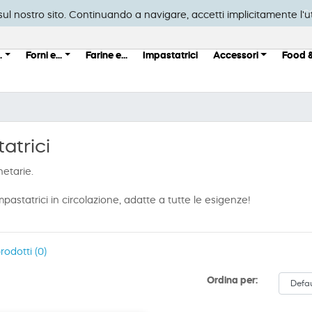
C
a sul nostro sito. Continuando a navigare, accetti implicitamente l'ut
.
Forni e...
Farine e...
Impastatrici
Accessori
Food 
atrici
netarie.
mpastatrici in circolazione, adatte a tutte le esigenze!
odotti (0)
Ordina per: