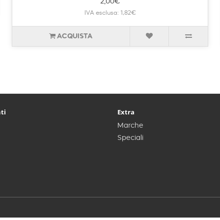
2,00€
IVA esclusa: 1,82€
ACQUISTA
ti
Extra
Marche
Speciali