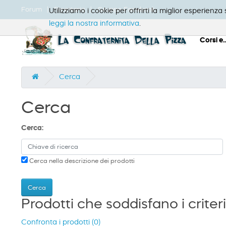
Forum
Ricettario
Gruppo Facebook
Utilizziamo i cookie per offrirti la miglior esperienz
leggi la nostra informativa
.
Corsi e..
Cerca
Cerca
Cerca:
Cerca nella descrizione dei prodotti
Prodotti che soddisfano i criteri
Confronta i prodotti (0)