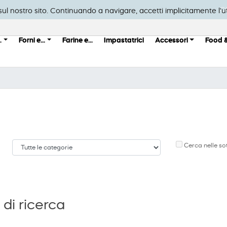
C
a sul nostro sito. Continuando a navigare, accetti implicitamente l'ut
.
Forni e...
Farine e...
Impastatrici
Accessori
Food 
Cerca nelle so
 di ricerca