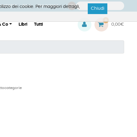
ONTATTI
FAQ
CHI SIAMO
ilizzo dei cookie. Per maggiori dettagli,
Chiudi
0
& Co
Libri
Tutti
0,00€
ttocategorie