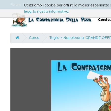
Forum
Ricettario
Gruppo Facebook
Utilizziamo i cookie per offrirti la miglior esperienz
leggi la nostra informativa
.
Corsi e..
Cerca
Teglia + Napoletana, GRANDE OFF