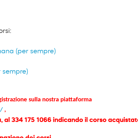
rsi:
omana (per sempre)
r sempre)
gistrazione sulla nostra piattaforma
t/
,
l 334 175 1066 indicando il corso acquistato e
nazione dei corsi.