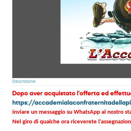
Descrizione
Dopo aver acquistato l'offerta ed effettu
https://accademialaconfraternitadellapi
inviare un messaggio su WhatsApp al nostro staff
Nel giro di qualche ora riceverete l'assegnazion