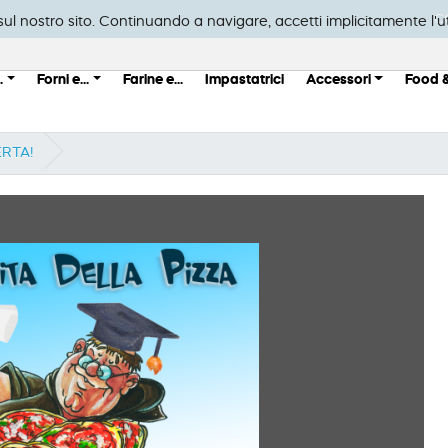
C
a sul nostro sito. Continuando a navigare, accetti implicitamente l'ut
.
Forni e...
Farine e...
Impastatrici
Accessori
Food 
ERTA!