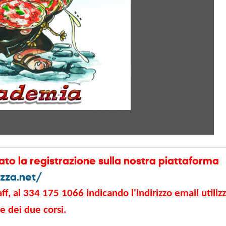
ato la registrazione sulla nostra piattaforma
zza.net/
, al 334 175 1066 indicando l'indirizzo email utilizz
e dei due corsi.