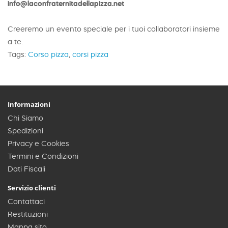
info@laconfraternitadellapizza.net
Creeremo un evento speciale per i tuoi collaboratori insieme
a te.
Tags:
Corso pizza
,
corsi pizza
Informazioni
Chi Siamo
Spedizioni
Privacy e Cookies
Termini e Condizioni
Dati Fiscali
Servizio clienti
Contattaci
Restituzioni
Mappa sito