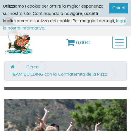
Forum
Ricettario
Gruppo Facebook
Utilizziamo i cookie per offrirti la miglior esperienza
Chiudi
CHI SIAMO
FAQ
CONTATTI
sul nostro sito. Continuando a navigare, accetti
implicitamente l'utilizzo dei cookie. Per maggiori dettagli,
leggi
la nostra informativa
.
0,00€
Cerca
TEAM BUILDING con la Confraternita della Pizza