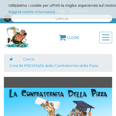
Forum
Ricettario
Gruppo Facebook
Utilizziamo i cookie per offrirti la miglior esperienza sul nost
CHI SIAMO
FAQ
CONTATTI
leggi la nostra informativa
.
0,00€
Cerca
Corsi IN PRESENZA della Confraternita della Pizza