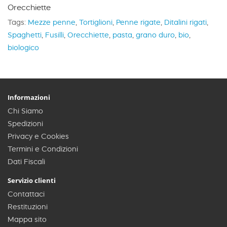
Orecchiette
Tags:
Mezze penne
,
Tortiglioni
,
Penne rigate
,
Ditalini rigati
,
Spaghetti
,
Fusilli
,
Orecchiette
,
pasta
,
grano duro
,
bio
,
biologico
Informazioni
Chi Siamo
Spedizioni
Privacy e Cookies
Termini e Condizioni
Dati Fiscali
Servizio clienti
Contattaci
Restituzioni
Mappa sito