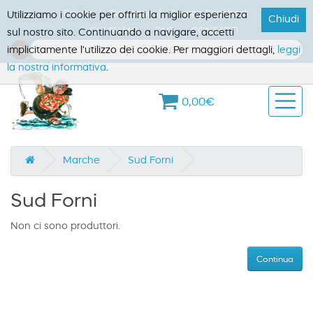
Forum
Ricettario
Gruppo Facebook
Utilizziamo i cookie per offrirti la miglior esperienza
Chiudi
CHI SIAMO
FAQ
CONTATTI
sul nostro sito. Continuando a navigare, accetti
implicitamente l'utilizzo dei cookie. Per maggiori dettagli,
leggi
la nostra informativa
.
0,00€
Marche
Sud Forni
Sud Forni
Non ci sono produttori.
Continua