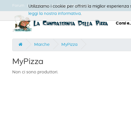
Forum
Ricettario
Gruppo Facebook
Utilizziamo i cookie per offrirti la miglior esperienz
leggi la nostra informativa
.
Corsi e..
Marche
MyPizza
MyPizza
Non ci sono produttori.