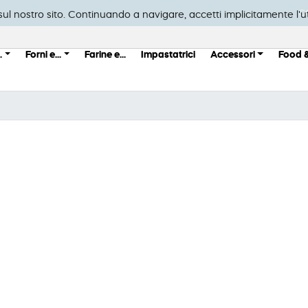
C
a sul nostro sito. Continuando a navigare, accetti implicitamente l'ut
.
Forni e...
Farine e...
Impastatrici
Accessori
Food 