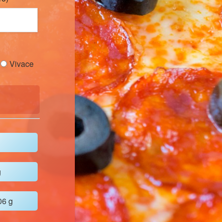
Vivace
g
06 g