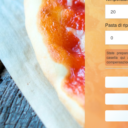
Pasta di ri
State prepa
casella qui
compensazione 