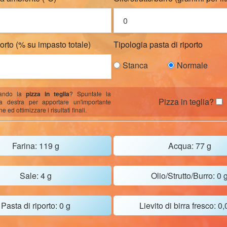
porto (% su impasto totale)
Tipologia pasta di riporto
Stanca
Normale
rando la
pizza in teglia
? Spuntate la
Pizza in teglia?
a destra
per apportare un'importante
ed ottimizzare i risultati finali.
Farina:
119 g
Acqua:
77 g
Sale:
4 g
Olio/Strutto/Burro:
0 
Pasta di riporto:
0 g
Lievito di birra fresco:
0,