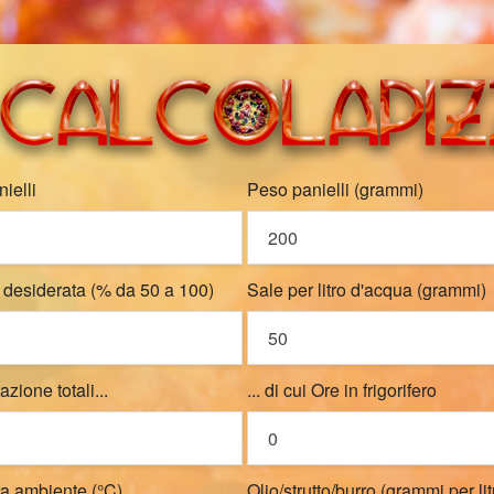
ielli
Peso panielli (grammi)
 desiderata (% da 50 a 100)
Sale per litro d'acqua (grammi)
azione totali...
... di cui Ore in frigorifero
a ambiente (°C)
Olio/strutto/burro (grammi per lit